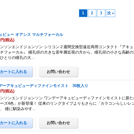
1
2
3
次
»
ュビュー オアシス マルチフォーカル
0円
(税込)
ンソンエンドジョンソン シリコン２週間交換型遠近両用コンタクト『アキュ
チフォーカル』 瞳孔径の大きな若年層近視の方から、瞳孔径の小さな高齢の
人ひとりの瞳孔の大…
デーアキュビューディファインモイスト 30枚入り
0円
(税込)
ンソンエンドジョンソン ワンデーアキュビューディファインモイストに新た
ーズ4色」が新登場！ 従来のリングタイプよりもさらに「カラコンらしいレ
、 瞳に馴染みやす…