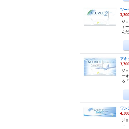
ツー
3,30
ジョ
ィー
ん
アキ
3,70
ジョ
ーオ
る
ワン
4,30
ジョ
ト 