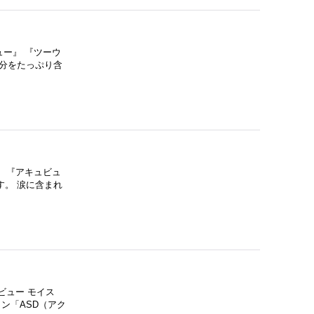
ー』 『ツーウ
分をたっぷり含
 『アキュビュ
。 涙に含まれ
ビュー モイス
ン「ASD（アク