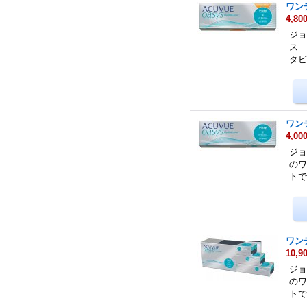
ワン
4,80
ジョ
ス 
タ
ワン
4,00
ジョ
の
トで
ワン
10,9
ジョ
の
トで