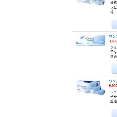
価格
ュビ
得
ワン
3,60
ジョ
子を
造
ワン
9,90
ジョ
子を
造