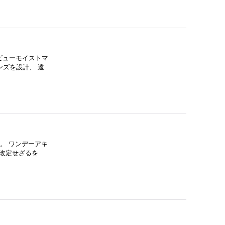
ビューモイストマ
ンズを設計、 遠
。 ワンデーアキ
改定せざるを