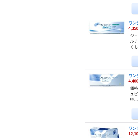
ワン
4,35
ジョ
ルチ
く
ワン
4,40
価格
ュビ
得
ワン
12,1