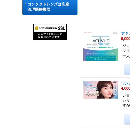
コンタクトレンズは高度
管理医療機器
アキ
6,00
ジョ
マル
一
ワン
4,00
ジョ
シリ
すが