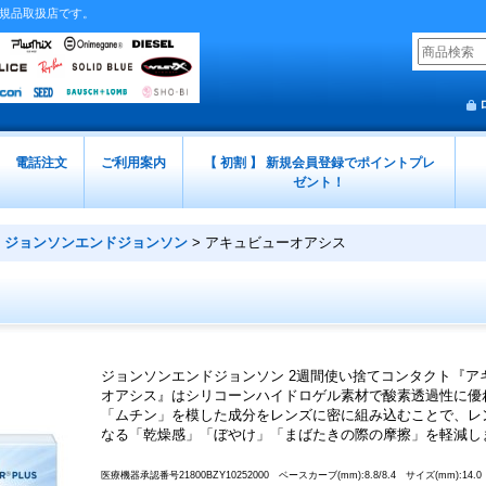
正規品取扱店です。
電話注文
ご利用案内
【 初割 】 新規会員登録でポイントプレ
ゼント！
ジョンソンエンドジョンソン
>
アキュビューオアシス
ジョンソンエンドジョンソン 2週間使い捨てコンタクト『ア
オアシス』はシリコーンハイドロゲル素材で酸素透過性に優
「ムチン」を模した成分をレンズに密に組み込むことで、レ
なる「乾燥感」「ぼやけ」「まばたきの際の摩擦」を軽減し
医療機器承認番号21800BZY10252000 ベースカーブ(mm):8.8/8.4 サイズ(mm):1