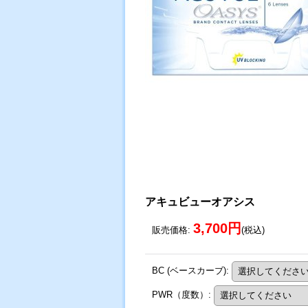
アキュビューオアシス
3,700円
販売価格
:
(税込)
BC (ベースカーブ)
:
PWR（度数）
: