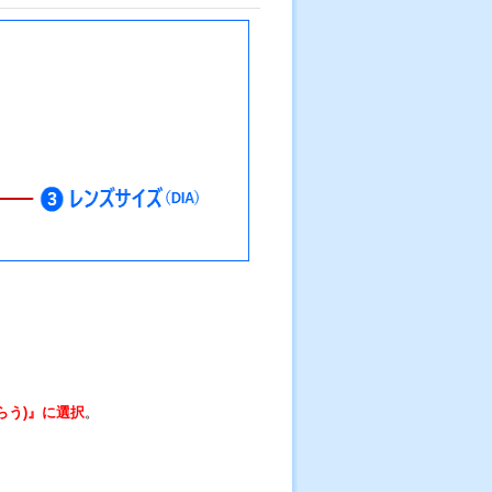
らう)』に
選択
。