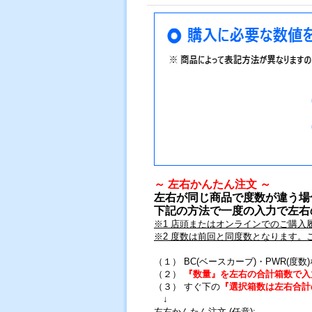
～ 左右かんたん注文 ～
左右が同じ商品で度数が違う場
下記の方法で一度の入力で左右
※1 店頭またはオンラインでのご購入
※2 度数は前回と同度数となります
（１） BC(ベースカーブ)・PWR(度
（２）
『数量』を左右の合計箱数で入
（３） すぐ下の
『選択箱数は左右合計
↓
左右かんたん注文
(任意)
: