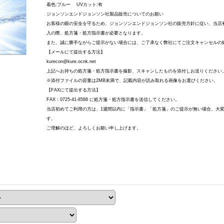
着色:ブルー UVカット:有
ジョンソンエンドジョンソン社製品販売についてのお願い
お客様の眼の安全を守るため、ジョンソンエンドジョンソン社の販売方針に従い、当店
入の際、処方箋・処方指示書が必要となります。
また、誠に勝手ながらご提示がない場合には、ご了承なく弊社にてご注文キャンセルの
【メールにて提出する方法】
kurecon@kure.ocnk.net
上記へお持ちの処方箋・処方指示書を撮影、スキャンしたものを添付しお送りください
※添付ファイルの容量は2MB未満で、記載内容が読み取れる画像をお選びください。
【FAXにて提出する方法】
FAX：0725-41-8588 に処方箋・処方指示書を送信してください。
当店初めてご利用の方は、1週間以内に「指示書」「処方箋」のご提示が無い場合、大
す。
ご理解のほど、よろしくお願い申し上げます。