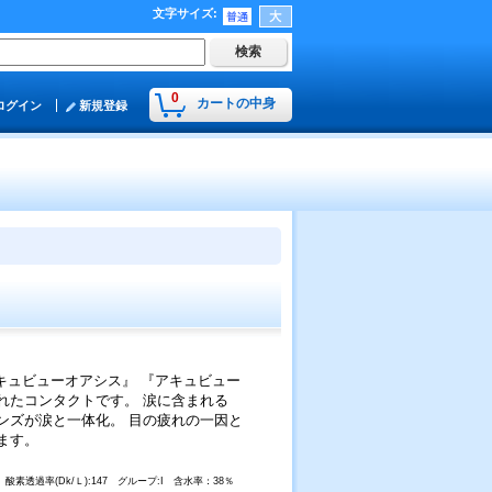
文字サイズ
:
0
カートの中身
ログイン
新規登録
キュビューオアシス』 『アキュビュー
れたコンタクトです。 涙に含まれる
ンズが涙と一体化。 目の疲れの一因と
ます。
4.0 酸素透過率(Dk/Ｌ):147 グループ:I 含水率：38％