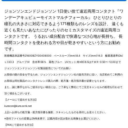
ジョンソンエンドジョンソン 1日使い捨て遠近両用コンタクト『ワ
ンデーアキュビューモイストマルチフォーカル』 ひとりひとりの
瞳孔の大きさに対応できるよう171種類ものレンズを設計、 遠くも
近くも見たいあなたにぴったりのセミカスタマイズの遠近両用コ
ンタクトです。 うるおい成分配合で快適なつけ心地が長持ち、 長
時間コンタクトを使われる方や目が乾きやすいという方にお勧め
です。
医療機器承認番号21600BZY00408000 ベースカーブ(mm):8.4 サイズ(mm):14.3 酸素透過率(Dk/
Ｌ):33.3 グループ:IV 含水率:58％ 着色:ブルー UVカット:有※BC8.5はＰＷＲ-0.50〜-12.00まで
ジョンソンエンドジョンソン社製品販売についてのお願い
お客様の眼の安全を守るため、ジョンソンエンドジョンソン社の販売方針に従い、当店初めてご利用の
お客様は同社製品のコンタクトレンズ購入の際、処方箋・処方指示書が必要となります。
また、誠に勝手ながらご提示がない場合には、ご了承なく弊社にてご注文キャンセルの処理を行わせて
頂く場合もございます。
【メールにて提出する方法】
kurecon@kure.ocnk.net
上記へお持ちの処方箋・処方指示書を撮影、スキャンしたものを添付しお送りください。
※添付ファイルの容量は2MB未満で、記載内容が読み取れる画像をお選びください。
【FAXにて提出する方法】