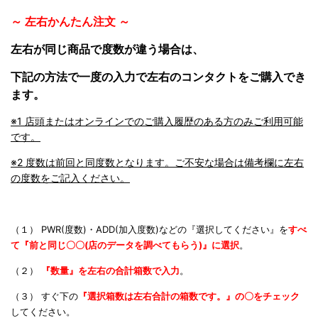
～ 左右かんたん注文 ～
左右が同じ商品で度数が違う場合は、
下記の方法で一度の入力で左右のコンタクトをご購入でき
ます。
※1 店頭またはオンラインでのご購入履歴のある方のみご利用可能
です。
※2 度数は前回と同度数となります。ご不安な場合は備考欄に左右
の度数をご記入ください。
（１） PWR(度数)・ADD(加入度数)などの『選択してください』を
すべ
て『前と同じ〇〇(店のデータを調べてもらう)』に
選択
。
（２）
『数量』を左右の合計箱数で入力
。
（３） すぐ下の
『選択箱数は左右合計の箱数です。』の〇をチェック
してください。