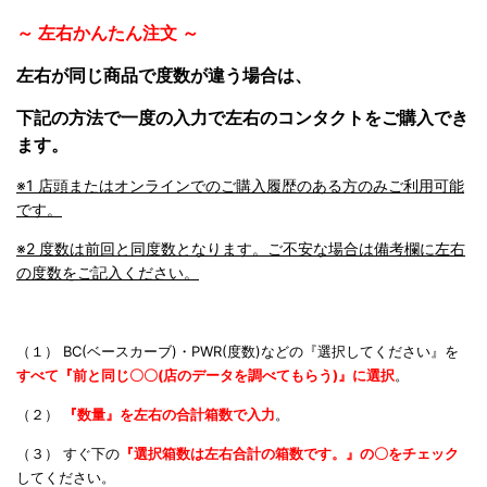
～ 左右かんたん注文 ～
左右が同じ商品で度数が違う場合は、
下記の方法で一度の入力で左右のコンタクトをご購入でき
ます。
※1 店頭またはオンラインでのご購入履歴のある方のみご利用可能
です。
※2 度数は前回と同度数となります。ご不安な場合は備考欄に左右
の度数をご記入ください。
（１） BC(ベースカーブ)・PWR(度数)などの『選択してください』を
すべて『前と同じ〇〇(店のデータを調べてもらう)』に
選択
。
（２）
『数量』を左右の合計箱数で入力
。
（３） すぐ下の
『選択箱数は左右合計の箱数です。』の〇をチェック
してください。