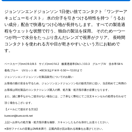
ジョンソンエンドジョンソン 1日使い捨てコンタクト「ワンデーア
キュビューモイスト」 水の分子を引きつける特性を持つ「うるお
い成分」配合で快適なつけ心地が長持ちします。 すべての製造過
程をウェットな状態で行う、独自の製法を採用。 そのため一つ一
つが均一で水分をたっぷり含んだレンズで視界がクリア。 長時間
コンタクトを使われる方や目が乾きやすいという方にお勧めで
す。
ベースカーブ(mm):9.0/8.5 サイズ(mm):14.2 酸素透過率(Dk/Ｌ):33.3 グループ:IV 含水率:58％
着色:ブルー UVカット:有 ※BC8.5はＰＷＲ-0.50〜-12.00まで
ジョンソンエンドジョンソン社製品販売についてのお願い
お客様の眼の安全を守るため、ジョンソンエンドジョンソン社の販売方針に従い、当店初めてご利用の
お客様は同社製品のコンタクトレンズ購入の際、処方箋・処方指示書が必要となります。
また、誠に勝手ながらご提示がない場合には、ご了承なく弊社にてご注文キャンセルの処理を行わせて
頂く場合もございます。
【メールにて提出する方法】
kurecon@kure.ocnk.net
上記へお持ちの処方箋・処方指示書を撮影、スキャンしたものを添付しお送りください。
※添付ファイルの容量は2MB未満で、記載内容が読み取れる画像をお選びください。