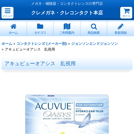
メガネ・補聴器・コンタクトレンズの専門店
クレメガネ・クレコンタクト本店
メニュー
カート
ホーム
カテゴリ
ご利用案内
商品検索
新規登録
ホーム
>
コンタクトレンズ (メーカー別)
>
ジョンソンエンドジョンソン
>
アキュビューオアシス 乱視用
アキュビューオアシス 乱視用