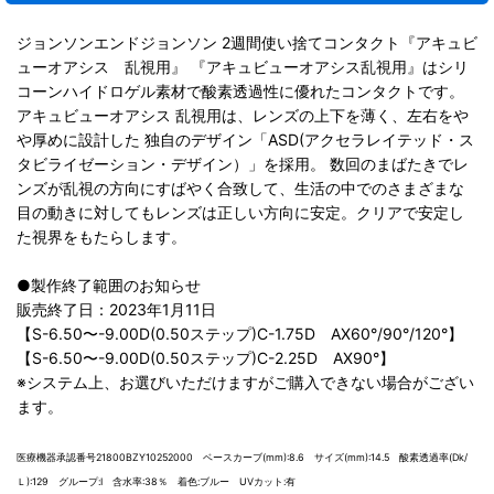
ジョンソンエンドジョンソン 2週間使い捨てコンタクト『アキュビ
ューオアシス 乱視用』 『アキュビューオアシス乱視用』はシリ
コーンハイドロゲル素材で酸素透過性に優れたコンタクトです。
アキュビューオアシス 乱視用は、レンズの上下を薄く、左右をや
や厚めに設計した 独自のデザイン「ASD(アクセラレイテッド・ス
タビライゼーション・デザイン）」を採用。 数回のまばたきでレ
ンズが乱視の方向にすばやく合致して、生活の中でのさまざまな
目の動きに対してもレンズは正しい方向に安定。クリアで安定し
た視界をもたらします。
●製作終了範囲のお知らせ
販売終了日：2023年1月11日
【S-6.50〜-9.00D(0.50ステップ)C-1.75D AX60°/90°/120°】
【S-6.50〜-9.00D(0.50ステップ)C-2.25D AX90°】
※システム上、お選びいただけますがご購入できない場合がござい
ます。
医療機器承認番号21800BZY10252000 ベースカーブ(mm):8.6 サイズ(mm):14.5 酸素透過率(Dk/
Ｌ):129 グループ:I 含水率:38％ 着色:ブルー UVカット:有