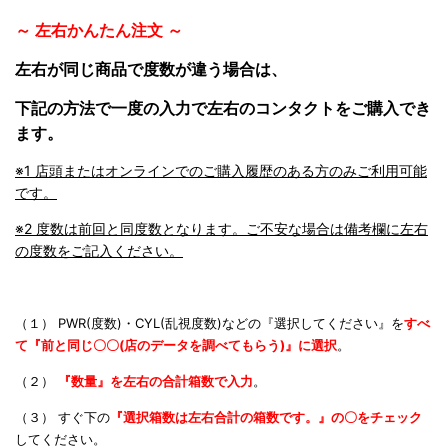
～ 左右かんたん注文 ～
左右が同じ商品で度数が違う場合は、
下記の方法で一度の入力で左右のコンタクトをご購入でき
ます。
※1 店頭またはオンラインでのご購入履歴のある方のみご利用可能
です。
※2 度数は前回と同度数となります。ご不安な場合は備考欄に左右
の度数をご記入ください。
（１） PWR(度数)・CYL(乱視度数)などの『選択してください』を
すべ
て『前と同じ〇〇(店のデータを調べてもらう)』に
選択
。
（２）
『数量』を左右の合計箱数で入力
。
（３） すぐ下の
『選択箱数は左右合計の箱数です。』の〇をチェック
してください。