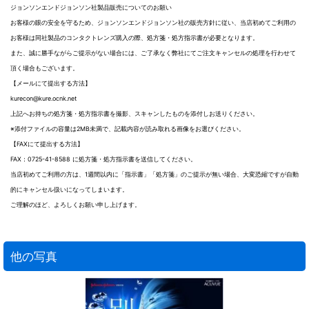
ジョンソンエンドジョンソン社製品販売についてのお願い
お客様の眼の安全を守るため、ジョンソンエンドジョンソン社の販売方針に従い、当店初めてご利用の
お客様は同社製品のコンタクトレンズ購入の際、処方箋・処方指示書が必要となります。
また、誠に勝手ながらご提示がない場合には、ご了承なく弊社にてご注文キャンセルの処理を行わせて
頂く場合もございます。
【メールにて提出する方法】
kurecon@kure.ocnk.net
上記へお持ちの処方箋・処方指示書を撮影、スキャンしたものを添付しお送りください。
※添付ファイルの容量は2MB未満で、記載内容が読み取れる画像をお選びください。
【FAXにて提出する方法】
FAX：0725-41-8588 に処方箋・処方指示書を送信してください。
当店初めてご利用の方は、1週間以内に「指示書」「処方箋」のご提示が無い場合、大変恐縮ですが自動
的にキャンセル扱いになってしまいます。
ご理解のほど、よろしくお願い申し上げます。
他の写真