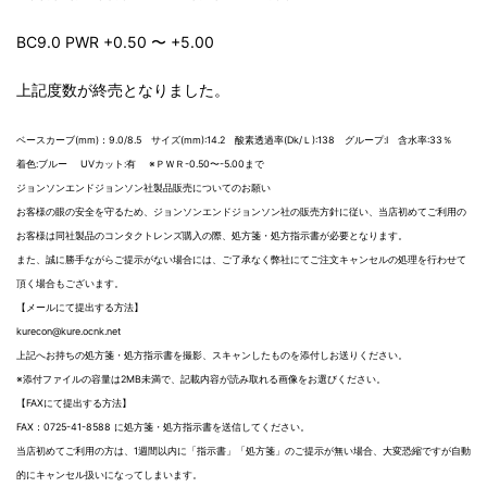
BC9.0 PWR +0.50 〜 +5.00
上記度数が終売となりました。
ベースカーブ(mm)：9.0/8.5 サイズ(mm):14.2 酸素透過率(Dk/Ｌ):138 グループ:I 含水率:33％
着色:ブルー UVカット:有 ※ＰＷＲ-0.50〜-5.00まで
ジョンソンエンドジョンソン社製品販売についてのお願い
お客様の眼の安全を守るため、ジョンソンエンドジョンソン社の販売方針に従い、当店初めてご利用の
お客様は同社製品のコンタクトレンズ購入の際、処方箋・処方指示書が必要となります。
また、誠に勝手ながらご提示がない場合には、ご了承なく弊社にてご注文キャンセルの処理を行わせて
頂く場合もございます。
【メールにて提出する方法】
kurecon@kure.ocnk.net
上記へお持ちの処方箋・処方指示書を撮影、スキャンしたものを添付しお送りください。
※添付ファイルの容量は2MB未満で、記載内容が読み取れる画像をお選びください。
【FAXにて提出する方法】
FAX：0725-41-8588 に処方箋・処方指示書を送信してください。
当店初めてご利用の方は、1週間以内に「指示書」「処方箋」のご提示が無い場合、大変恐縮ですが自動
的にキャンセル扱いになってしまいます。