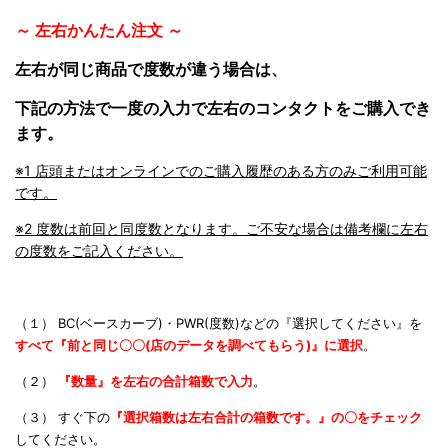
～ 左右かんたん注文 ～
左右が同じ商品で度数が違う場合は、
下記の方法で一度の入力で左右のコンタクトをご購入でき
ます。
※1 店頭またはオンラインでのご購入履歴のある方のみご利用可能
です。
※2 度数は前回と同度数となります。ご不安な場合は備考欄に左右
の度数をご記入ください。
（１） BC(ベースカーブ)・PWR(度数)などの『選択してください』を
すべて『前と同じ〇〇(店のデータを調べてもらう)』に
選択
。
（２）
『数量』を左右の合計箱数で入力
。
（３） すぐ下の
『選択箱数は左右合計の箱数です。』の〇をチェック
してください。