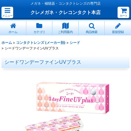
メガネ・補聴器・コンタクトレンズの専門店
クレメガネ・クレコンタクト本店
メニュー
カート
ホーム
カテゴリ
ご利用案内
商品検索
新規登録
ホーム
>
コンタクトレンズ (メーカー別)
>
シード
>
シードワンデーファインUVプラス
シードワンデーファインUVプラス