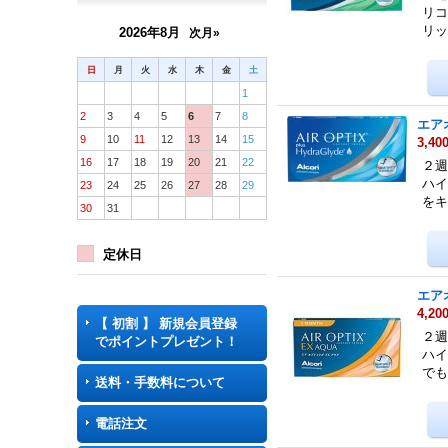
リコ
リッ
2026年8月
次月»
日
月
火
水
木
金
土
1
2
3
4
5
6
7
8
エア
9
10
11
12
13
14
15
3,40
16
17
18
19
20
21
22
２週
ハイ
23
24
25
26
27
28
29
を
30
31
定休日
エア
4,20
【 初割 】 新規会員登録
２週
でポイントプレゼント！
ハイ
で
送料・手数料について
電話注文