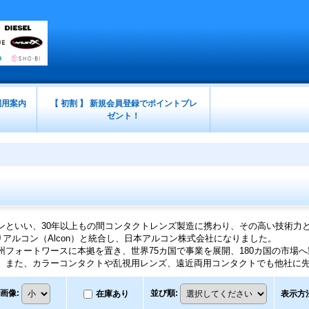
利用案内
【 初割 】 新規会員登録でポイントプレ
ゼント！
ンといい、30年以上もの間コンタクトレンズ製造に携わり、その高い技術力
よりアルコン（Alcon）と統合し、日本アルコン株式会社になりました。
州フォートワースに本拠を置き、世界75カ国で事業を展開、180カ国の市場
。また、カラーコンタクトや乱視用レンズ、遠近両用コンタクトでも他社に
画像
:
並び順
:
在庫あり
表示方