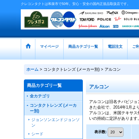
クレコンタクトは和泉市で50年。安心・安全の国内正規品取扱店です。
マイページ
商品カテゴリ一覧
電話注文
ご
ホーム
>
コンタクトレンズ (メーカー別)
>
アルコン
商品カテゴリ一覧
アルコン
全カテゴリ
アルコンは旧名チバビジョ
コンタクトレンズ (メーカ
きた会社で、2014年1月
ー別)
アルコンは、米国テキサス
いの持続に定評があります
ジョンソンエンドジョンソ
ン
表示数
:
シード