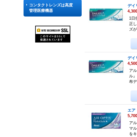
コンタクトレンズは高度
デイ
管理医療機器
4,30
1日
正し
ズ
デイ
4,50
アル
ル』
布
エア
5,70
アル
マル
を