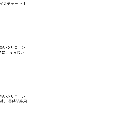
イスチャー マト
高いシリコーン
ズに、うるおい
高いシリコーン
減。 長時間装用