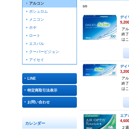
アルコン
9
件
ボシュロム
デイ
メニコン
9,20
ホヤ
アル
終了
ロート
は
エスパル
クーパービジョン
アイセイ
デイ
3,20
アル
LINE
終了
は
特定商取引法表示
お問い合わせ
エア
4,60
カレンダー
２週