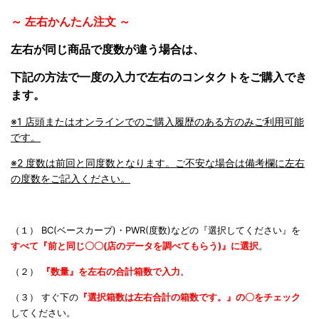
～ 左右かんたん注文 ～
左右が同じ商品で度数が違う場合は、
下記の方法で一度の入力で左右のコンタクトをご購入でき
ます。
※1 店頭またはオンラインでのご購入履歴のある方のみご利用可能
です。
※2 度数は前回と同度数となります。ご不安な場合は備考欄に左右
の度数をご記入ください。
（１） BC(ベースカーブ)・PWR(度数)などの『選択してください』を
すべて『前と同じ〇〇(店のデータを調べてもらう)』に
選択
。
（２）
『数量』を左右の合計箱数で入力
。
（３） すぐ下の
『選択箱数は左右合計の箱数です。』の〇をチェック
してください。