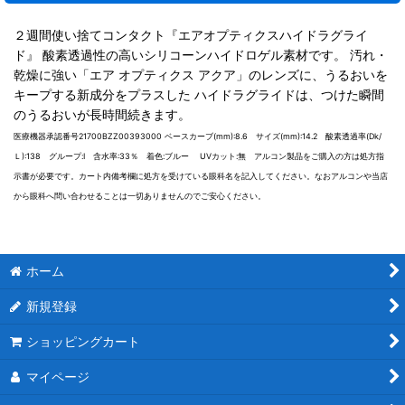
２週間使い捨てコンタクト『エアオプティクスハイドラグライ
ド』 酸素透過性の高いシリコーンハイドロゲル素材です。 汚れ・
乾燥に強い「エア オプティクス アクア」のレンズに、うるおいを
キープする新成分をプラスした ハイドラグライドは、つけた瞬間
のうるおいが長時間続きます。
医療機器承認番号21700BZZ00393000 ベースカーブ(mm):8.6 サイズ(mm):14.2 酸素透過率(Dk/
Ｌ):138 グループ:I 含水率:33％ 着色:ブルー UVカット:無 アルコン製品をご購入の方は処方指
示書が必要です。カート内備考欄に処方を受けている眼科名を記入してください。なおアルコンや当店
から眼科へ問い合わせることは一切ありませんのでご安心ください。
ホーム
新規登録
ショッピングカート
マイページ