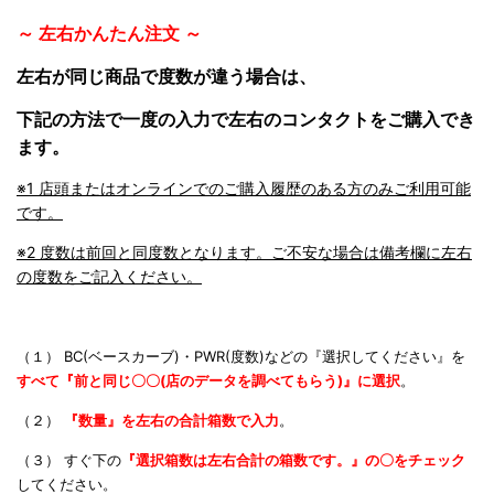
～ 左右かんたん注文 ～
左右が同じ商品で度数が違う場合は、
下記の方法で一度の入力で左右のコンタクトをご購入でき
ます。
※1 店頭またはオンラインでのご購入履歴のある方のみご利用可能
です。
※2 度数は前回と同度数となります。ご不安な場合は備考欄に左右
の度数をご記入ください。
（１） BC(ベースカーブ)・PWR(度数)などの『選択してください』を
すべて『前と同じ〇〇(店のデータを調べてもらう)』に
選択
。
（２）
『数量』を左右の合計箱数で入力
。
（３） すぐ下の
『選択箱数は左右合計の箱数です。』の〇をチェック
してください。