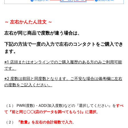
～ 左右かんたん注文 ～
左右が同じ商品で度数が違う場合は、
下記の方法で一度の入力で左右のコンタクトをご購入でき
ます。
※1 店頭またはオンラインでのご購入履歴のある方のみご利用可能
です。
※2 度数は前回と同度数となります。ご不安な場合は備考欄に左右
の度数をご記入ください。
（１） PWR(度数)・ADD(加入度数)などの『選択してください』を
すべ
て『前と同じ〇〇(店のデータを調べてもらう)』に
選択
。
（２）
『数量』を左右の合計箱数で入力
。