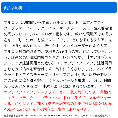
商品詳細
アルコン ２週間使い捨て遠近両用コンタクト『エアオプティク
ス・プラス・ハイドラグライド・マルチフォーカル』 酸素透過性
の高いシリコーンハイドロゲル素材です。 乾いた環境下でも潤い
をキープし、汚れにも強いレンズです。 近くも遠くもクリアに見
え、適度な厚みがあり、扱いやすいというユーザーが多く人気。
アルコン独自の調査で、使用者の99％もの方が満足しているとい
う、評判の良い遠近両用コンタクトレンズです。 【エアオプティ
クスアクア遠近両用との違い】 エアオプティクスアクア遠近両用
よりも皮脂汚れを寄せ付けず、汚れにくくなりました。 ハイドラ
グライド・モイスチャーマトリックスによりうるおい成分でレン
ズの表面に涙を引き寄せ、うるおいベールを形成し、つけた瞬間
のうるおいがさらに1日中続くように設計されています。
＊「エア
オプティクスアクアマルチフォーカル」販売終了につき、今後は
「エアオプティクス・プラス・ハイドログライド・マルチフォー
カル」になります。加入度数の表記方法の変更に伴いADD+1.00が
ADD+1.25になりますが内容には変更はありません。
医療機器承認番号22800BZX00370000 ベースカーブ(mm):8.6 サイズ(mm):14.2 酸素透過率(Dk/