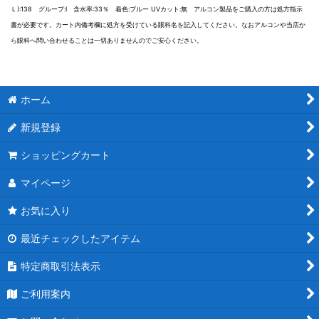
Ｌ):138 グループ:I 含水率:33％ 着色:ブルー UVカット:無 アルコン製品をご購入の方は処方指示
書が必要です。カート内備考欄に処方を受けている眼科名を記入してください。なおアルコンや当店か
ら眼科へ問い合わせることは一切ありませんのでご安心ください。
ホーム
新規登録
ショッピングカート
マイページ
お気に入り
最近チェックしたアイテム
特定商取引法表示
ご利用案内