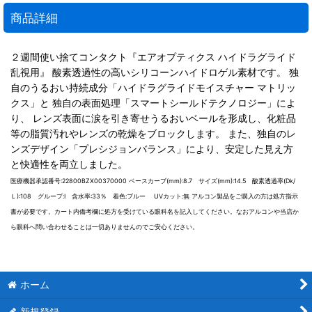
商品詳細
２週間使い捨てコンタクト『エアオプティクス ハイドラグライド
乱視用』 酸素透過性の高いシリコーンハイドロゲル素材です。 独
自のうるおい持続成分「ハイドラグライドモイスチャー マトリッ
クス」と 独自の表面処理「スマートシールドテクノロジー」によ
り、 レンズ表面に涙を引き寄せうるおいベールを形成し、化粧品
等の脂質汚れやレンズの乾燥をブロックします。 また、独自のレ
ンズデザイン「プレシジョンバランス」により、安定した見え方
と快適性を両立しました。
医療機器承認番号:22800BZX00370000 ベースカーブ(mm):8.7 サイズ(mm):14.5 酸素透過率(Dk/
Ｌ):108 グループ:I 含水率:33％ 着色:ブルー UVカット:無 アルコン製品をご購入の方は処方指示
書が必要です。カート内備考欄に処方を受けている眼科名を記入してください。なおアルコンや当店か
ら眼科へ問い合わせることは一切ありませんのでご安心ください。
ホーム
新規登録