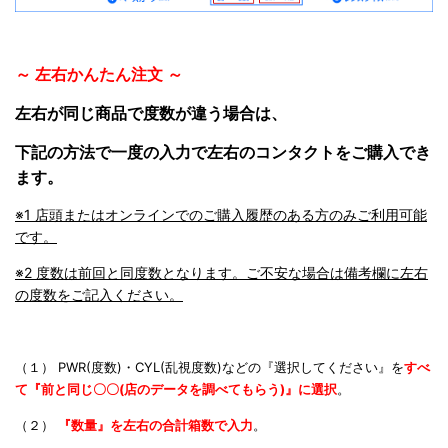
～ 左右かんたん注文 ～
左右が同じ商品で度数が違う場合は、
下記の方法で一度の入力で左右のコンタクトをご購入でき
ます。
※1 店頭またはオンラインでのご購入履歴のある方のみご利用可能
です。
※2 度数は前回と同度数となります。ご不安な場合は備考欄に左右
の度数をご記入ください。
（１） PWR(度数)・CYL(乱視度数)などの『選択してください』を
すべ
て『前と同じ〇〇(店のデータを調べてもらう)』に
選択
。
（２）
『数量』を左右の合計箱数で入力
。