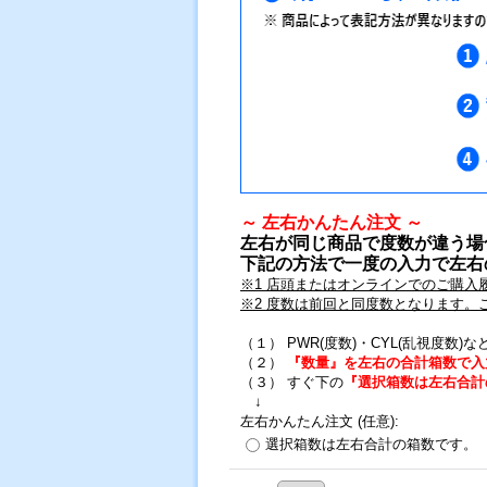
～ 左右かんたん注文 ～
左右が同じ商品で度数が違う場
下記の方法で一度の入力で左右
※1 店頭またはオンラインでのご購入
※2 度数は前回と同度数となります
（１） PWR(度数)・CYL(乱視度数
（２）
『数量』を左右の合計箱数で入
（３） すぐ下の
『選択箱数は左右合計
↓
左右かんたん注文
(任意)
:
選択箱数は左右合計の箱数です。