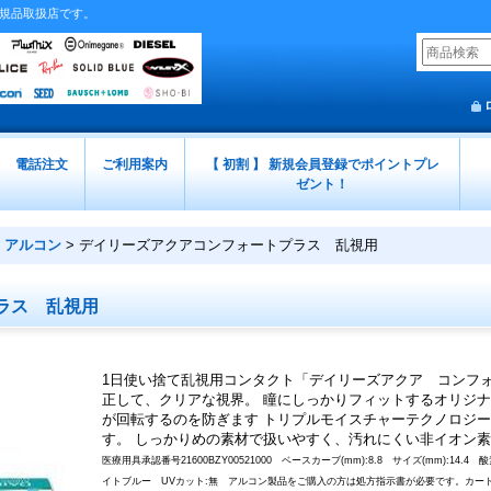
正規品取扱店です。
電話注文
ご利用案内
【 初割 】 新規会員登録でポイントプレ
ゼント！
アルコン
>
デイリーズアクアコンフォートプラス 乱視用
ラス 乱視用
1日使い捨て乱視用コンタクト「デイリーズアクア コンフォ
正して、クリアな視界。 瞳にしっかりフィットするオリジ
が回転するのを防ぎます トリプルモイスチャーテクノロジー
す。 しっかりめの素材で扱いやすく、汚れにくい非イオン
医療用具承認番号21600BZY00521000 ベースカーブ(mm):8.8 サイズ(mm):14.4 酸
イトブルー UVカット:無 アルコン製品をご購入の方は処方指示書が必要です。カー