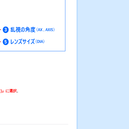
)』に
選択
。