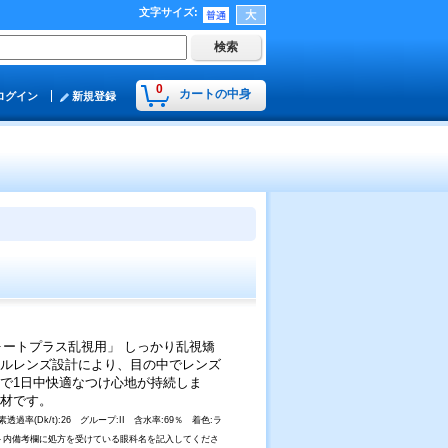
文字サイズ
:
0
カートの中身
ログイン
新規登録
ートプラス乱視用」 しっかり乱視矯
ナルレンズ設計により、目の中でレンズ
で1日中快適なつけ心地が持続しま
素材です。
素透過率(Dk/t):26 グループ:II 含水率:69％ 着色:ラ
ト内備考欄に処方を受けている眼科名を記入してくださ