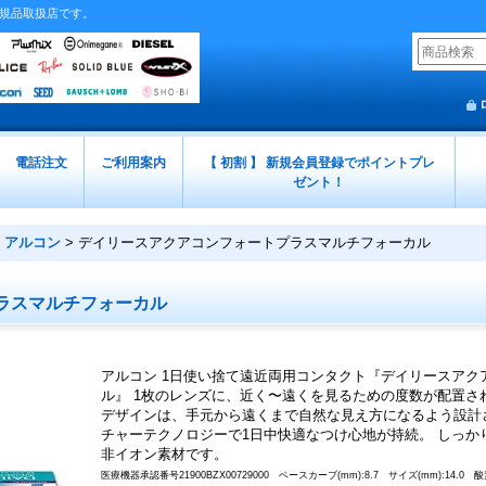
正規品取扱店です。
電話注文
ご利用案内
【 初割 】 新規会員登録でポイントプレ
ゼント！
アルコン
>
デイリースアクアコンフォートプラスマルチフォーカル
ラスマルチフォーカル
アルコン 1日使い捨て遠近両用コンタクト『デイリースアク
ル』 1枚のレンズに、近く〜遠くを見るための度数が配置さ
デザインは、手元から遠くまで自然な見え方になるよう設計
チャーテクノロジーで1日中快適なつけ心地が持続。 しっか
非イオン素材です。
医療機器承認番号21900BZX00729000 ベースカーブ(mm):8.7 サイズ(mm):14.0 酸