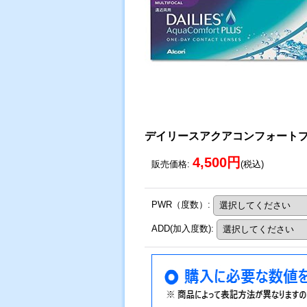
デイリースアクアコンフォート
4,500円
販売価格
:
(税込)
PWR（度数）
:
ADD(加入度数)
: