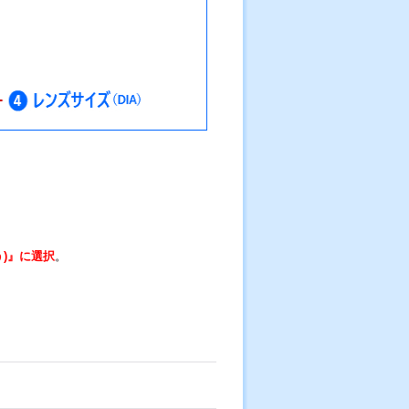
)』に
選択
。