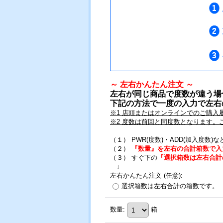
～ 左右かんたん注文 ～
左右が同じ商品で度数が違う場
下記の方法で一度の入力で左右
※1 店頭またはオンラインでのご購入
※2 度数は前回と同度数となります
（１） PWR(度数)・ADD(加入度数
（２）
『数量』を左右の合計箱数で入
（３） すぐ下の
『選択箱数は左右合計
↓
左右かんたん注文
(任意)
:
選択箱数は左右合計の箱数です。
数量
:
箱