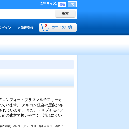
文字サイズ
:
0
カートの中身
ログイン
新規登録
アコンフォートプラスマルチフォーカ
れています。 アルコン独自の度数分布
されています。 また、トリプルモイス
りめの素材で扱いやすく、汚れにくい
素透過率(Dk/t):26 グループ:II 含水率:69％ 着色:ラ