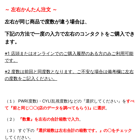
～ 左右かんたん注文 ～
左右が同じ商品で度数が違う場合は、
下記の方法で一度の入力で左右のコンタクトをご購入でき
ます。
※1 店頭またはオンラインでのご購入履歴のある方のみご利用可能
です。
※2 度数は前回と同度数となります。ご不安な場合は備考欄に左右
の度数をご記入ください。
（１） PWR(度数)・CYL(乱視度数)などの『選択してください』を
すべ
て『前と同じ〇〇(店のデータを調べてもらう)』に
選択
。
（２）
『数量』を左右の合計箱数で入力
。
（３） すぐ下の
『選択箱数は左右合計の箱数です。』の〇をチェック
してください。